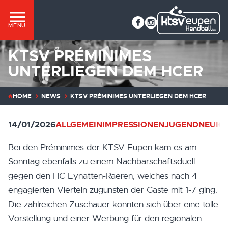
MENÜ
KTSV PRÉMINIMES
UNTERLIEGEN DEM HCER
HOME
NEWS
KTSV PRÉMINIMES UNTERLIEGEN DEM HCER
14/01/2026
ALLGEMEIN
IMPRESSIONEN
JUGEND
NEUIG
Bei den Préminimes der KTSV Eupen kam es am
Sonntag ebenfalls zu einem Nachbarschaftsduell
gegen den HC Eynatten-Raeren, welches nach 4
engagierten Vierteln zugunsten der Gäste mit 1-7 ging.
Die zahlreichen Zuschauer konnten sich über eine tolle
Vorstellung und einer Werbung für den regionalen