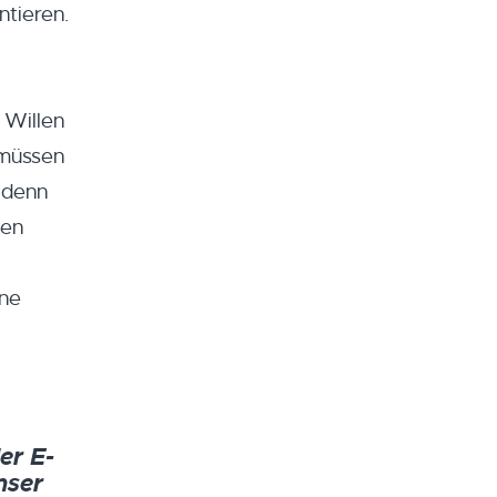
ntieren.
 Willen
 müssen
 denn
gen
hne
er E-
nser