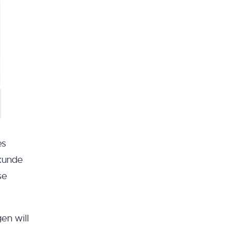
es
ekunde
se
en will