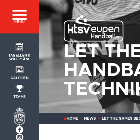
MENÜ
LET TH
TABELLEN &
SPIELPLÄNE
HANDBA
GALERIEN
TECHNI
TEAMS
HOME
NEWS
LET THE GAMES BEG