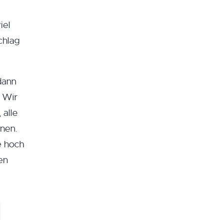
iel
chlag
dann
 Wir
 alle
nen.
e hoch
en