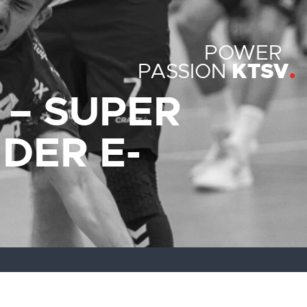
POWER
KTSV
PASSION
 – SUPER
DER E-