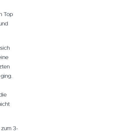
en Top
und
sich
eine
zten
ging.
die
icht
 zum 3-