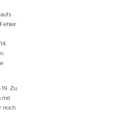
 aufs
 Fehler
14.
en
he
-19. Zu
 mit
r noch