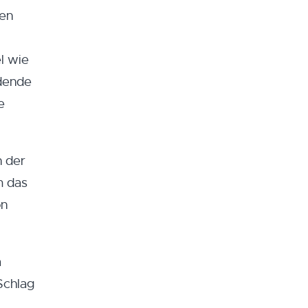
ten
l wie
ndende
e
n der
m das
on
a
Schlag