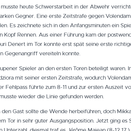
 musste heute Schwerstarbeit in der Abwehr verrich
tarken Gegner. Eine erste Zeitstrafe gegen Volendam
elen. Es zeichnete sich in den Anfangsminuten ein Spie
f an Kopf Rennen. Aus einer Führung kam der postwe
ouri Denert im Tor konnte erst spät seine erste richtig
en Gegenangriff vereiteln konnte.
Eupener Spieler an den ersten Toren beteiligt waren. I
edziora mit seiner ersten Zeitstrafe, wodurch Volenda
her Fehlpass führte zum 8-11 und zur ersten Auszeit v
 musste wieder die Linie gefunden werden.
n den Gast sollte die Wende herbeiführen, doch Mikk
em Tor in sehr guter Ausgangsposition. Jetzt ging es 
n Unterzahl, diesmal traf es Jérôme Majean (8-12 17.).