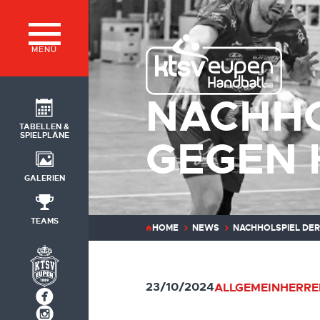
MENÜ
NACHHO
TABELLEN &
SPIELPLÄNE
GEGEN 
GALERIEN
TEAMS
HOME
NEWS
NACHHOLSPIEL DER
23/10/2024
ALLGEMEIN
HERRE