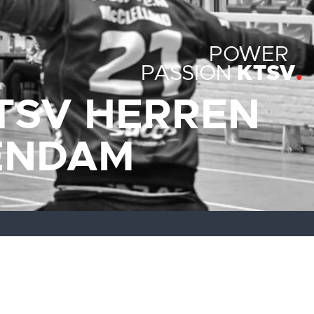
POWER
KTSV
PASSION
TSV HERREN
ENDAM