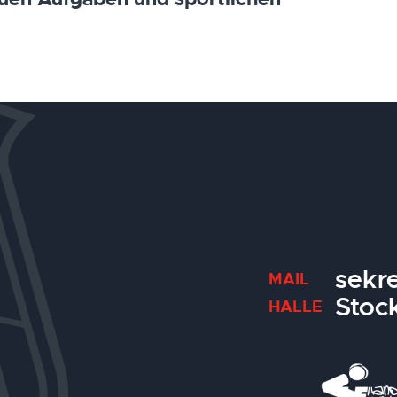
sekr
MAIL
Stoc
HALLE