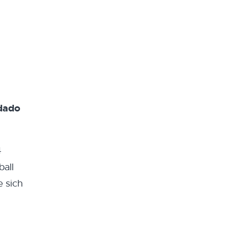
odado
4
ball
e sich