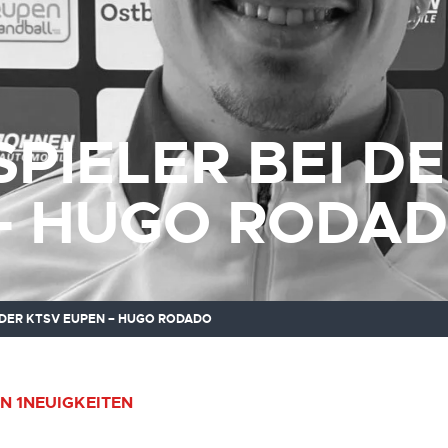
SPIELER BEI D
– HUGO RODA
I DER KTSV EUPEN – HUGO RODADO
N 1
NEUIGKEITEN