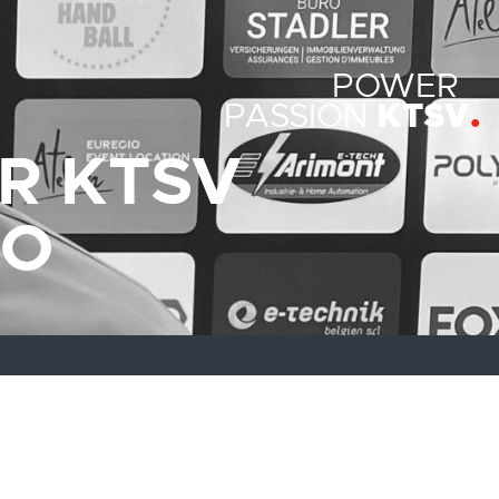
POWER
KTSV
PASSION
ER KTSV
DO