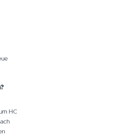
eue
n?
 zum HC
nach
en