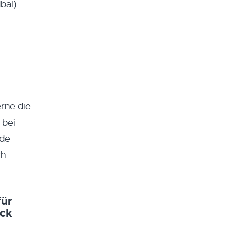
bal).
rne die
 bei
nde
ch
für
ück