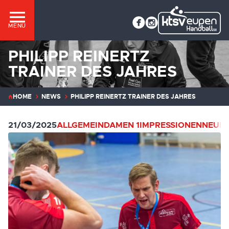
MENÜ
PHILIPP REINERTZ
TRAINER DES JAHRES
HOME
NEWS
PHILIPP REINERTZ TRAINER DES JAHRES
21/03/2025
ALLGEMEIN
DAMEN 1
IMPRESSIONEN
NEUIG