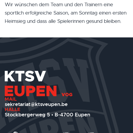
Wir wünschen dem Team und den Trainern eine
sportlich erfolgreiche Saison, am Sonntag einen ersten
Heimsieg und dass alle Spielerinnen gesund bleiben.
MAIL
sekretariat@ktsveupen.be
HALLE
Stockbergerweg 5 • B-4700 Eupen