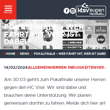
MENÜ
POKALFINALE – WER
FÄHRT MIT, WER IST
DABEI?
HOME
NEWS
POKALFINALE – WER FÄHRT MIT, WER IST DABEI?
14/02/2024
ALLGEMEIN
HERREN 1
NEUIGKEITEN
VERAN
Am 30.03 geht’s zum Pokalfinale unserer Herren
gegen den HC Visé. Wir sind dabei und
brauchen deine Unterstützung. Wir planen
gemeinsam dorthin zu fahren. Melde dich hier an!