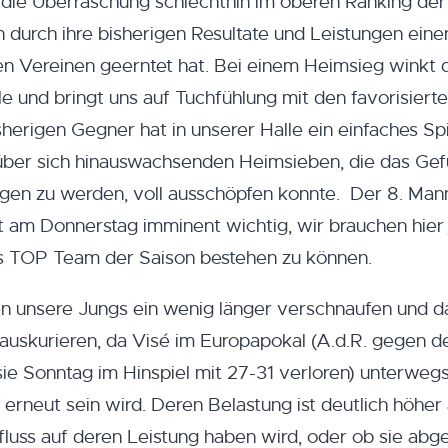
die Überraschung schlechthin im oberen Ranking der 
urch ihre bisherigen Resultate und Leistungen eine
en Vereinen geerntet hat. Bei einem Heimsieg winkt 
elle und bringt uns auf Tuchfühlung mit den favorisiert
herigen Gegner hat in unserer Halle ein einfaches Spi
 über sich hinauswachsenden Heimsieben, die das Gef
gen zu werden, voll ausschöpfen konnte. Der 8. Man
ist am Donnerstag imminent wichtig, wir brauchen hier
s TOP Team der Saison bestehen zu können.
 unsere Jungs ein wenig länger verschnaufen und d
skurieren, da Visé im Europapokal (A.d.R. gegen d
ie Sonntag im Hinspiel mit 27-31 verloren) unterweg
neut sein wird. Deren Belastung ist deutlich höher 
nfluss auf deren Leistung haben wird, oder ob sie abg