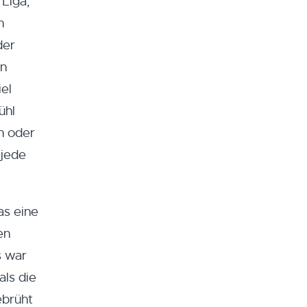
Liga,
n
der
en
el
ühl
n oder
 jede
as eine
en
s war
als die
ebrüht