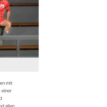
fen mit
 einer
d
nd allen