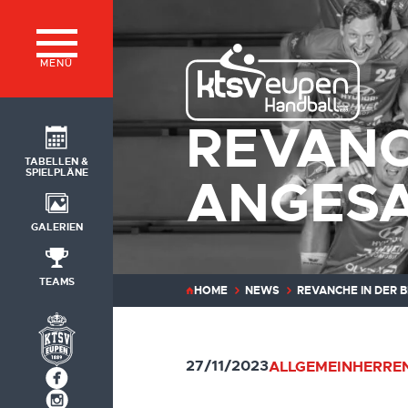
MENÜ
REVANC
TABELLEN &
SPIELPLÄNE
ANGES
GALERIEN
TEAMS
HOME
NEWS
REVANCHE IN DER 
27/11/2023
ALLGEMEIN
HERREN