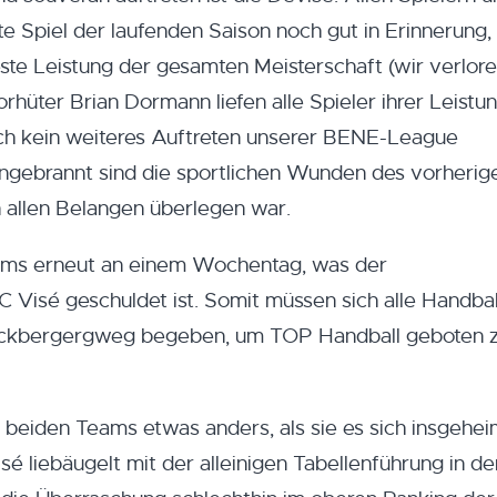
ste Spiel der laufenden Saison noch gut in Erinnerung,
este Leistung der gesamten Meisterschaft (wir verlor
Torhüter Brian Dormann liefen alle Spieler ihrer Leistu
lich kein weiteres Auftreten unserer BENE-League
ingebrannt sind die sportlichen Wunden des vorherig
in allen Belangen überlegen war.
eams erneut an einem Wochentag, was der
 Visé geschuldet ist. Somit müssen sich alle Handbal
ockbergergweg begeben, um TOP Handball geboten 
i beiden Teams etwas anders, als sie es sich insgehe
sé liebäugelt mit der alleinigen Tabellenführung in de