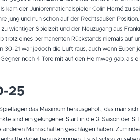
ls kam der Juniorennationalspieler Colin Herné zu se
hre jung und nun schon auf der Rechtsaußen Position.
u wichtiger Spielzeit und der Neuzugang aus Frank
b trotz eines permanenten Rückstands niemals auf u
n 30-21 war jedoch die Luft raus, auch wenn Eupen je
 Gegner noch 4 Tore mit auf den Heimweg gab, als e
0-25
pieltagen das Maximum herausgeholt, das man sich 
te sind ein gelungener Start in die 3. Saison der SH
ie anderen Mannschaften geschlagen haben. Zumindest
llenhälfte dabei herauskommen. Es ist schön zu sehen