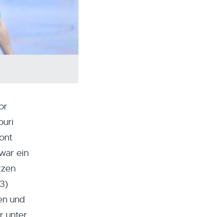
or
ouri
ont
war ein
tzen
3)
en und
r unter