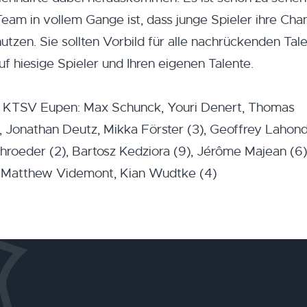
eam in vollem Gange ist, dass junge Spieler ihre Cha
nutzen. Sie sollten Vorbild für alle nachrückenden Tal
f hiesige Spieler und Ihren eigenen Talente.
die KTSV Eupen: Max Schunck, Youri Denert, Thomas
 Jonathan Deutz, Mikka Förster (3), Geoffrey Lahond
hroeder (2), Bartosz Kedziora (9), Jérôme Majean (6
é, Matthew Videmont, Kian Wudtke (4)