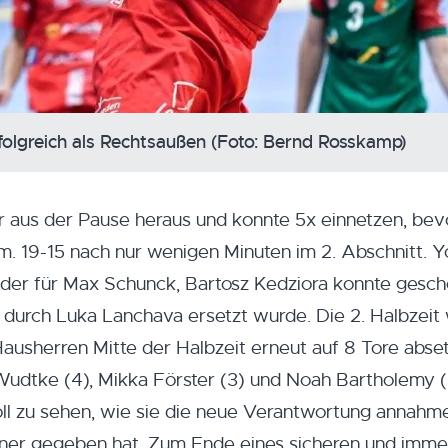
folgreich als Rechtsaußen (Foto: Bernd Rosskamp)
 aus der Pause heraus und konnte 5x einnetzen, bev
m. 19-15 nach nur wenigen Minuten im 2. Abschnitt. Y
der für Max Schunck, Bartosz Kedziora konnte gesch
 durch Luka Lanchava ersetzt wurde. Die 2. Halbzeit 
Hausherren Mitte der Halbzeit erneut auf 8 Tore abse
Wudtke (4), Mikka Förster (3) und Noah Bartholemy (
oll zu sehen, wie sie die neue Verantwortung annahm
ainer gegeben hat. Zum Ende eines sicheren und imme