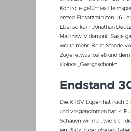
Kontrolle geführtes Heimspie
ersten Einsatzminuten. 16 Ja
Ebenso kam Jonathan Deutz z
Matthew Videmont. Sasja ga
wollte mehr. Beim Stande vo
Zügel etwas losließ und dem
kleines „Gastgeschenk“.
Endstand 3
Die KTSV Eupen hat nach 3 S
und vorgenommen hat. 4 Punk
Schauen wir mal, wie sich d
ein Platz in der oberen Tabe