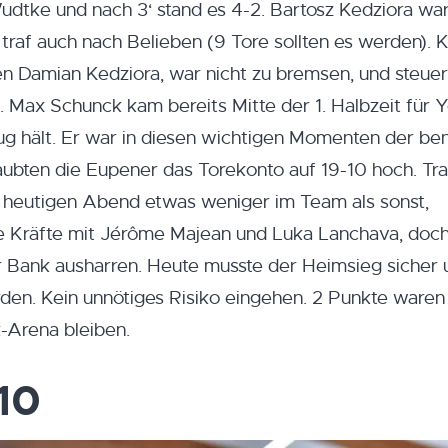
udtke und nach 3‘ stand es 4-2. Bartosz Kedziora war
 traf auch nach Belieben (9 Tore sollten es werden). K
en Damian Kedziora, war nicht zu bremsen, und steuer
. Max Schunck kam bereits Mitte der 1. Halbzeit für Y
ug hält. Er war in diesen wichtigen Momenten der ben
aubten die Eupener das Torekonto auf 19-10 hoch. Tra
m heutigen Abend etwas weniger im Team als sonst,
che Kräfte mit Jérôme Majean und Luka Lanchava, doch
r Bank ausharren. Heute musste der Heimsieg sicher 
en. Kein unnötiges Risiko eingehen. 2 Punkte waren 
-Arena bleiben.
-10