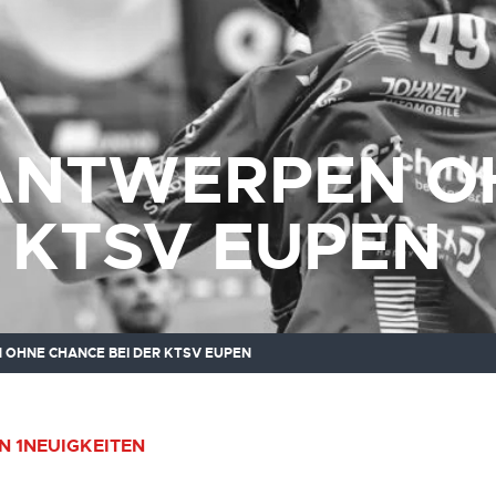
ANTWERPEN O
R KTSV EUPEN
OHNE CHANCE BEI DER KTSV EUPEN
N 1
NEUIGKEITEN