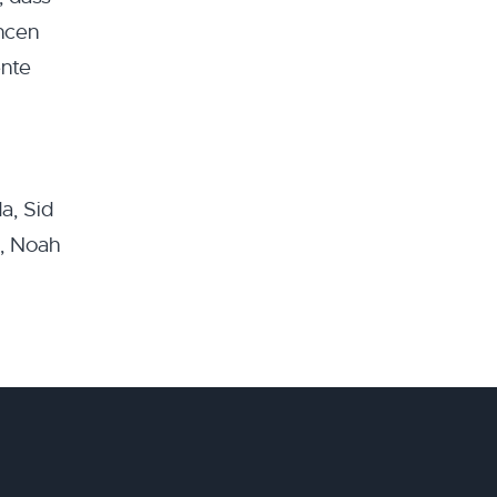
ncen
ente
a, Sid
), Noah