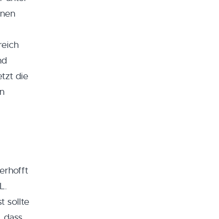
inen
reich
nd
tzt die
in
erhofft
L.
 sollte
, dass