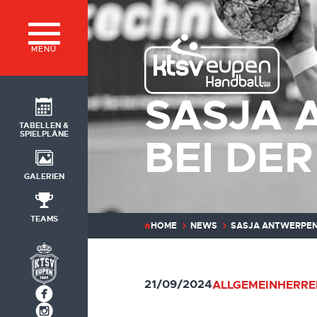
MENÜ
SASJA 
TABELLEN &
SPIELPLÄNE
BEI DE
GALERIEN
TEAMS
HOME
NEWS
SASJA ANTWERPEN 
21/09/2024
ALLGEMEIN
HERRE