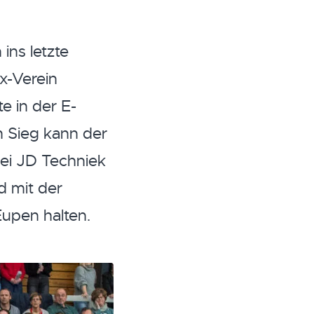
ns letzte
Ex-Verein
e in der E-
m Sieg kann der
ei JD Techniek
d mit der
Eupen halten.