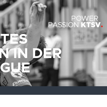
POWER
KTSV
PASSION
ZTES
N IN DER
AGUE