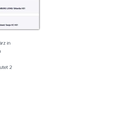
rz in
n
utet 2