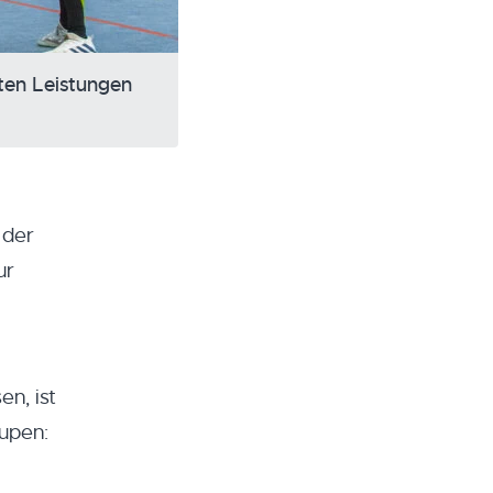
ten Leistungen
 der
ur
n, ist
Eupen: