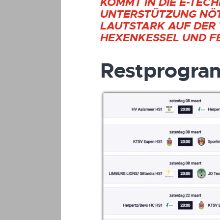
KOMMT IN DIE E-TEC
UNTERSTÜTZUNG NÖT
LAUTSTARK AUF DER 
HEXENKESSEL UND F
Restprogra