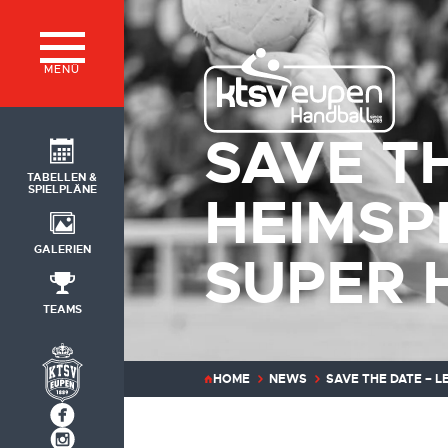
MENÜ
SAVE T
TABELLEN &
SPIELPLÄNE
HEIMSP
GALERIEN
SUPER 
TEAMS
HOME
NEWS
SAVE THE DATE – L