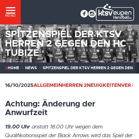
MENÜ
SPITZENSPIEL DER KTSV
HERREN 2 GEGEN DEN HC
TUBIZE
HOME
NEWS
SPITZENSPIEL DER KTSV HERREN 2 GEGEN DEN HC
16/10/2025
ALLGEMEIN
HERREN 2
NEUIGKEITEN
VERAN
Achtung: Änderung der
Anwurfzeit
19.00 Uhr
anstatt 18.00 Uhr wegen dem
Qualifikationsspiel der Black Arrows wird das Spiel der