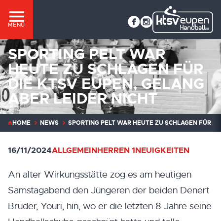
MENÜ
SPORTING PELT WAR
HEUTE ZU SCHLAGEN FÜR
DIE KTSV EUPEN, GELANG
ABER LEIDER NICHT
HOME
NEWS
SPORTING PELT WAR HEUTE ZU SCHLAGEN FÜR DIE
16/11/2024
ALLGEMEIN
HERREN 1
NEUIGKEITEN
An alter Wirkungsstätte zog es am heutigen
Samstagabend den Jüngeren der beiden Denert
Brüder, Youri, hin, wo er die letzten 8 Jahre seine