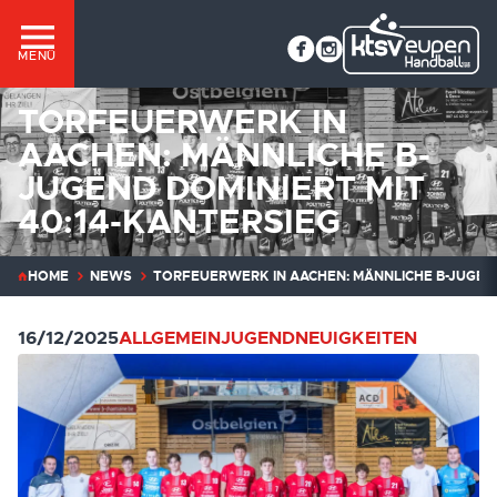
MENÜ
TORFEUERWERK IN
AACHEN: MÄNNLICHE B-
JUGEND DOMINIERT MIT
40:14-KANTERSIEG
HOME
NEWS
TORFEUERWERK IN AACHEN: MÄNNLICHE B-JUGEND
16/12/2025
ALLGEMEIN
JUGEND
NEUIGKEITEN