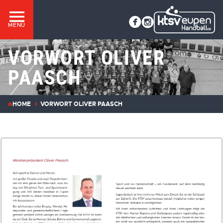
MENÜ
VORWORT OLIVER
PAASCH
HOME
VORWORT OLIVER PAASCH