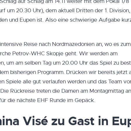
Schlag auf Schlag am 14.11 weiter mit dem Pokal 1/8 
 um 20.30 Uhr), dem aktuell Dritten der 1. Division,
iden und Eupen ist. Also eine schwierige Aufgabe kur
d intensive Reise nach Nordmazedonien an, wo es zum
orche Petrov-WHC Skopje geht. Wir werden am
n, um am selben Tag um 20.00 Uhr das Spiel zu bestr
m bisherigen Programm. Drücken wir bereits jetzt a
 Spiele alle gut verlaufen werden und das Team vo
 Die Rückreise treten die Damen am Montagmittag an
t für die nächste EHF Runde im Gepäck.
mina Visé zu Gast in E