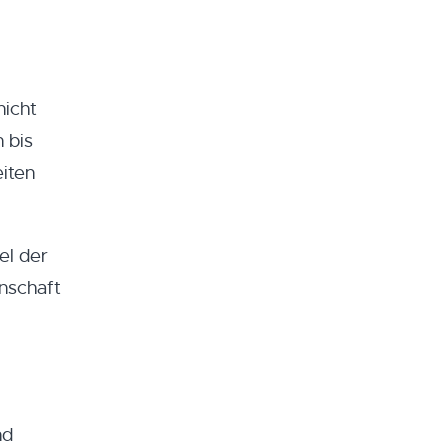
nicht
 bis
eiten
el der
nschaft
nd