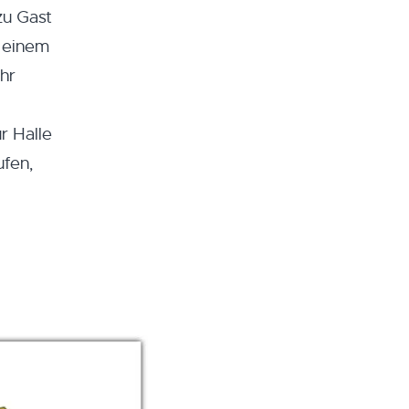
zu Gast
t einem
ehr
r Halle
ufen,