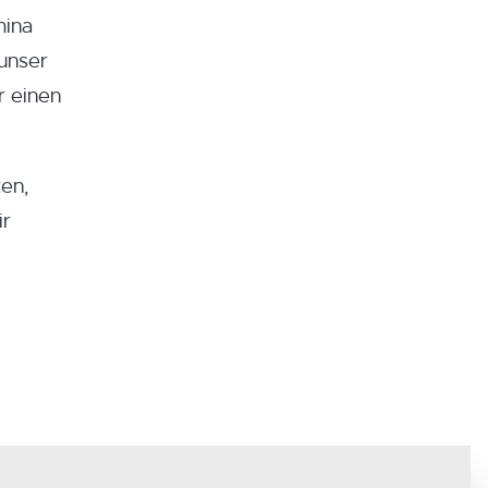
mina
 unser
r einen
ken,
ir