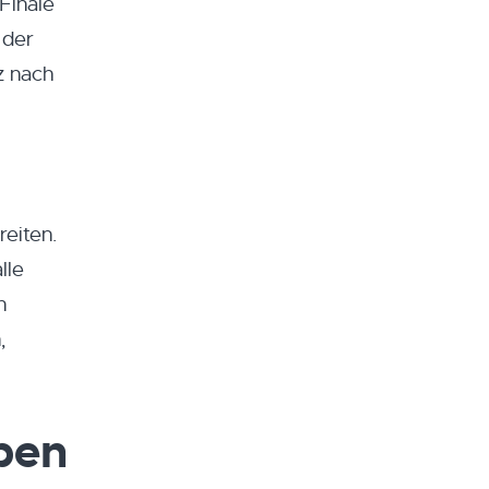
Finale
 der
z nach
eiten.
lle
n
,
upen