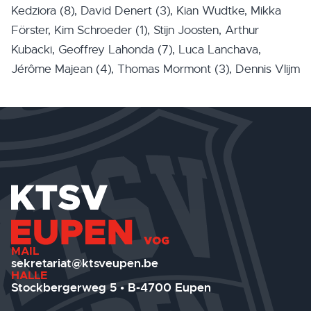
Kedziora (8), David Denert (3), Kian Wudtke, Mikka
Förster, Kim Schroeder (1), Stijn Joosten, Arthur
Kubacki, Geoffrey Lahonda (7), Luca Lanchava,
Jérôme Majean (4), Thomas Mormont (3), Dennis Vlijm
MAIL
sekretariat@ktsveupen.be
HALLE
Stockbergerweg 5 • B-4700 Eupen