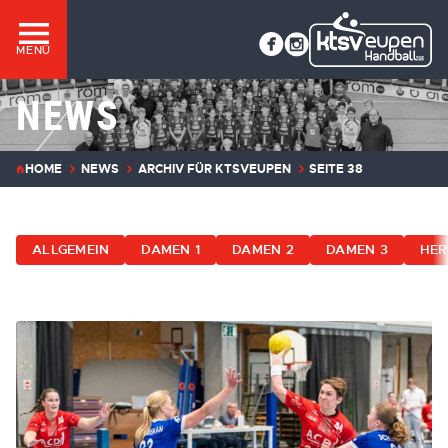
MENÜ
NEWS
HOME
NEWS
ARCHIV FÜR KTSVEUPEN
SEITE 38
ALLGEMEIN
DAMEN 1
DAMEN 2
DAMEN 3
HER