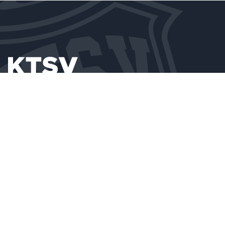
MAIL
sekretariat@ktsveupen.be
HALLE
Stockbergerweg 5 • B-4700 Eupen
IMPRESSUM
DATENSCHUTZ
Webwork by
PIXELBAR
&
PAVONET