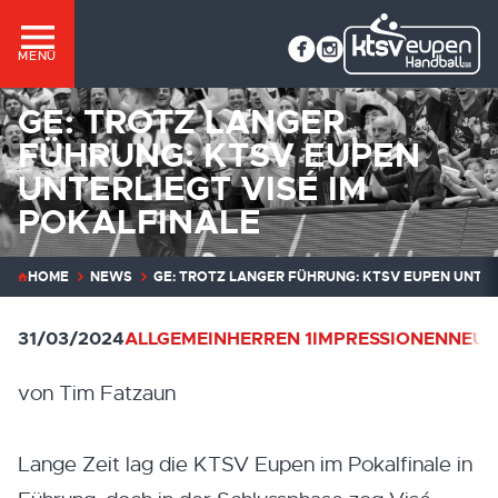
MENÜ
GE: TROTZ LANGER
FÜHRUNG: KTSV EUPEN
UNTERLIEGT VISÉ IM
POKALFINALE
HOME
NEWS
GE: TROTZ LANGER FÜHRUNG: KTSV EUPEN UNTER
31/03/2024
ALLGEMEIN
HERREN 1
IMPRESSIONEN
NEUI
von Tim Fatzaun
Lange Zeit lag die KTSV Eupen im Pokalfinale in