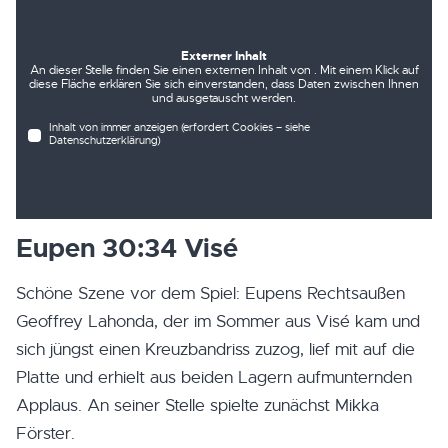
Externer Inhalt
An dieser Stelle finden Sie einen externen Inhalt von . Mit einem Klick auf
diese Fläche erklären Sie sich einverstanden, dass Daten zwischen Ihnen
und ausgetauscht werden.
Inhalt von immer anzeigen (erfordert Cookies – siehe
Datenschutzerklärung)
Eupen 30:34 Visé
Schöne Szene vor dem Spiel: Eupens Rechtsaußen
Geoffrey Lahonda, der im Sommer aus Visé kam und
sich jüngst einen Kreuzbandriss zuzog, lief mit auf die
Platte und erhielt aus beiden Lagern aufmunternden
Applaus. An seiner Stelle spielte zunächst Mikka
Förster.