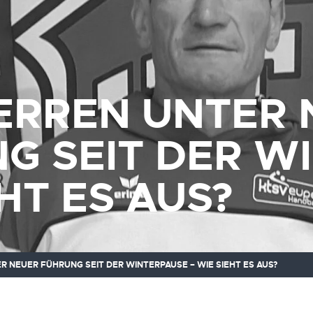
ERREN UNTER 
G SEIT DER W
HT ES AUS?
R NEUER FÜHRUNG SEIT DER WINTERPAUSE – WIE SIEHT ES AUS?