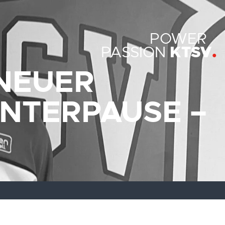
POWER
KTSV
PASSION
NEUER
INTERPAUSE –