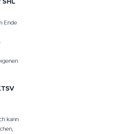
r SHL
um Ende
n
 eigenen
 KTSV
Ich kann
ichen,