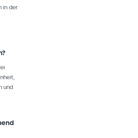
 in der
n?
ei
nheit,
n und
nend