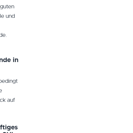
 guten
le und
de.
nde in
nbedingt
e
ck auf
ftiges