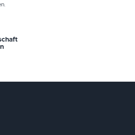
en.
schaft
en