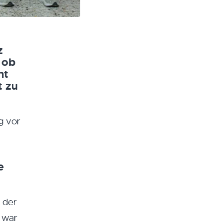
z
 ob
ht
t zu
g vor
e
 der
s war