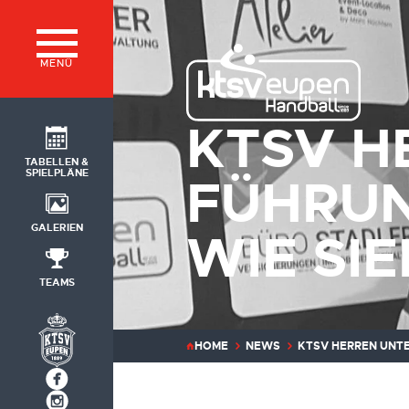
MENÜ
KTSV H
TABELLEN &
SPIELPLÄNE
FÜHRUN
GALERIEN
WIE SIE
TEAMS
HOME
NEWS
KTSV HERREN UNTE