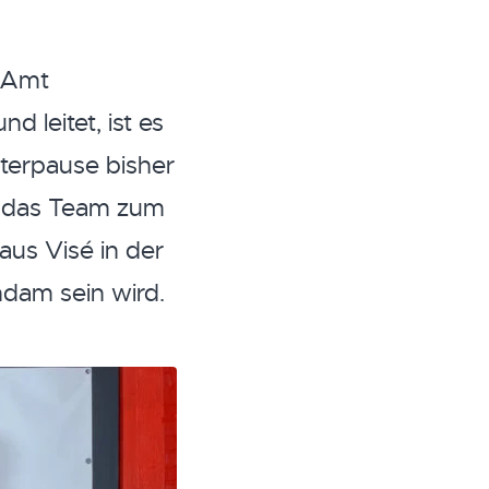
n Amt
 leitet, ist es
nterpause bisher
nn das Team zum
aus Visé in der
ndam sein wird.