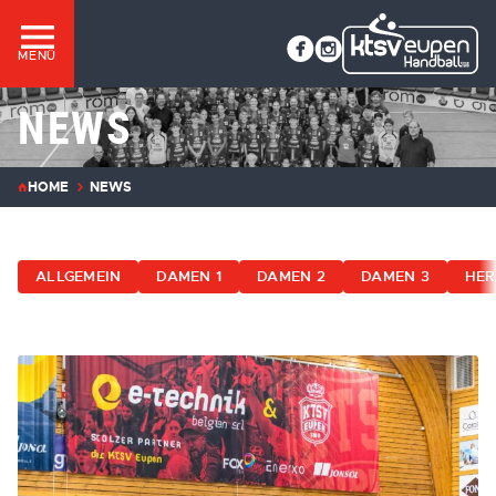
MENÜ
NEWS
HOME
NEWS
ALLGEMEIN
DAMEN 1
DAMEN 2
DAMEN 3
HER