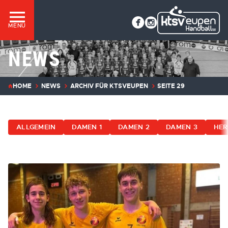
MENÜ
NEWS
HOME
NEWS
ARCHIV FÜR KTSVEUPEN
SEITE 29
ALLGEMEIN
DAMEN 1
DAMEN 2
DAMEN 3
HER