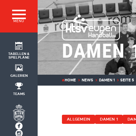
MENÜ
DAMEN 
TABELLEN &
SPIELPLÄNE
GALERIEN
HOME
NEWS
DAMEN 1
SEITE 5
TEAMS
ALLGEMEIN
DAMEN 1
DAM