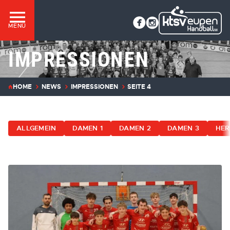
MENÜ
IMPRESSIONEN
HOME
NEWS
IMPRESSIONEN
SEITE 4
ALLGEMEIN
DAMEN 1
DAMEN 2
DAMEN 3
HER