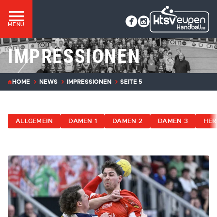
MENÜ
IMPRESSIONEN
HOME
NEWS
IMPRESSIONEN
SEITE 5
ALLGEMEIN
DAMEN 1
DAMEN 2
DAMEN 3
HER