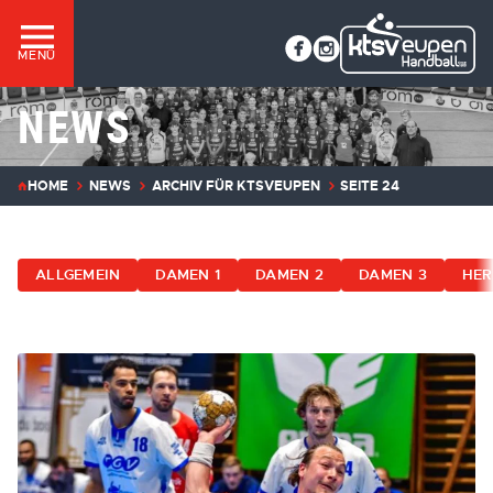
MENÜ
NEWS
HOME
NEWS
ARCHIV FÜR KTSVEUPEN
SEITE 24
ALLGEMEIN
DAMEN 1
DAMEN 2
DAMEN 3
HER