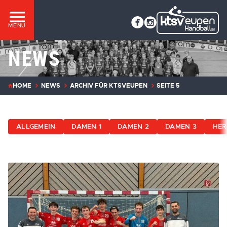
MENÜ
NEWS
HOME
NEWS
ARCHIV FÜR KTSVEUPEN
SEITE 5
ALLGEMEIN
DAMEN 1
DAMEN 2
DAMEN 3
HER