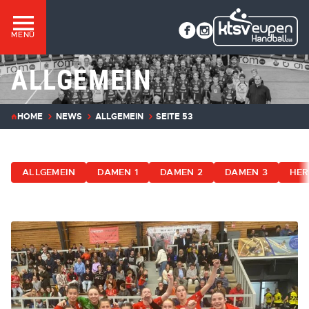
MENÜ
ALLGEMEIN
HOME
NEWS
ALLGEMEIN
SEITE 53
ALLGEMEIN
DAMEN 1
DAMEN 2
DAMEN 3
HER