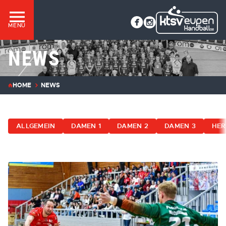
MENÜ
NEWS
HOME
NEWS
ALLGEMEIN
DAMEN 1
DAMEN 2
DAMEN 3
HER